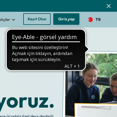
Kayıt Olun
Giriş yap
kçiler
TR
yoruz.
ere ücretsiz özel ders desteği