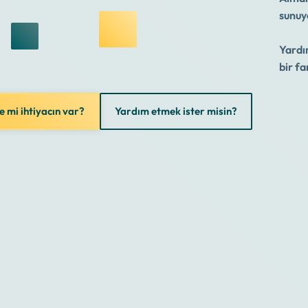
sunuy
Yardı
bir fa
e mi ihtiyacın var?
Yardım etmek ister misin?