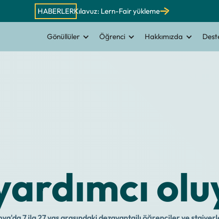
HABERLER
Kılavuz: Lern-Fair yükleme
Gönüllüler
Öğrenci
Hakkımızda
Deste
 yardımcı olu
a'da 7 ila 27 yaş arasındaki dezavantajlı öğrenciler ve stajyerl